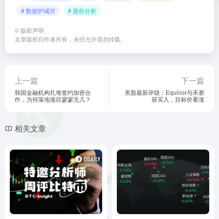
# 数据护城河
# 股价分析
©
版权声明
文章版权归作者所有，未经允许请勿转载。
上一篇
下一篇
韩国金融机构扎堆签约加密合
美股最新评级：Equinor与禾赛
作，为何落地项目寥寥无几？
获买入，目标价看涨
相关文章