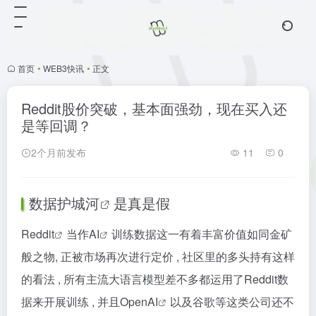
首页
•
WEB3快讯
•
正文
Reddit股价突破，基本面强劲，现在买入还
是等回调？
2个月前发布
11
0
数据护城河
是真是假
Reddit
当作
AI
训练数据这一有着丰富价值如同金矿
般之物, 正被市场再次进行定价 , 社区里的多头持有这样
的看法 , 所有主流大语言模型差不多都运用了Reddit数
据来开展训练 , 并且Open
AI
以及谷歌等这类公司还不