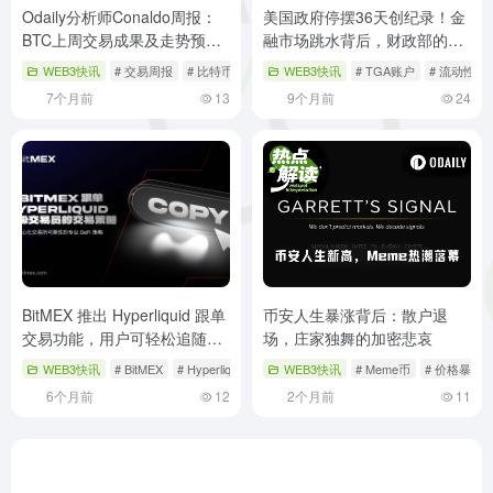
Odaily分析师Conaldo周报：
美国政府停摆36天创纪录！金
BTC上周交易成果及走势预测
融市场跳水背后，财政部的黑
复盘
洞竟是真凶？
WEB3快讯
# 交易周报
# 比特币
# 行情分析
WEB3快讯
# TGA账户
# 流动性危
7个月前
13
9个月前
24
BitMEX 推出 Hyperliquid 跟单
币安人生暴涨背后：散户退
交易功能，用户可轻松追随专
场，庄家独舞的加密悲哀
家获利
WEB3快讯
# BitMEX
# Hyperliquid
# 加密货币
WEB3快讯
# Meme币
# 价格暴涨
6个月前
12
2个月前
11