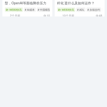
型，OpenAI等面临降价压力
杆化’是什么及如何运作？
WEB3快讯
# AI成本
# 中国模型
# 价格战
WEB3快讯
# ADL
# 永续合约
#
2个月前
10
10个月前
48
MadWeb3导航（MADWEB3.COM）是您探索Web3世界的首
选平台，汇集优质区块链DApp、NFT市场、DeFi项目及元宇
宙应用，提供最新区块链技术资讯，助您无缝连接去中心化生
态，开启数字资产新篇章。
Robots
SiteMap
广告合作
关于我们