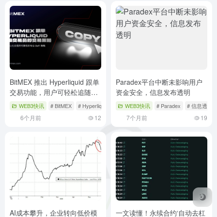
BitMEX 推出 Hyperliquid 跟单
Paradex平台中断未影响用户
交易功能，用户可轻松追随专
资金安全，信息发布透明
家获利
WEB3快讯
# BitMEX
# Hyperliquid
# 加密货币
WEB3快讯
# Paradex
# 信息透明
6个月前
12
7个月前
19
AI成本攀升，企业转向低价模
一文读懂！永续合约‘自动去杠