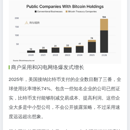
商户采用和闪电网络爆发式增长
2025年，美国接纳比特币支付的企业数目翻了三番，全
球使用比率增长74%。包含一些知名企业的公司已然证
实，比特币支付能够削减交易成本、提高利润。这些企
业大多是中小型公司，不会公开披露策略，不过采用速
度远远超出想象。