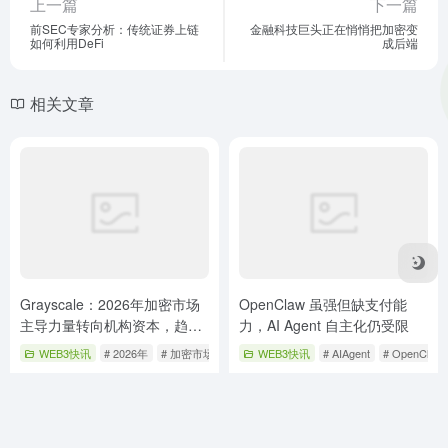
远行探索呢？欢迎于评论区域谈论你个人的见解，可别
忘了去点赞以及进行分享哦。
WEB3快讯
# 太空探索
# 意识形态
# 未来预测
# 火星殖民
# 科技发展
©
版权声明
文章版权归作者所有，未经允许请勿转载。
上一篇
下一篇
前SEC专家分析：传统证券上链
金融科技巨头正在悄悄把加密变
如何利用DeFi
成后端
相关文章