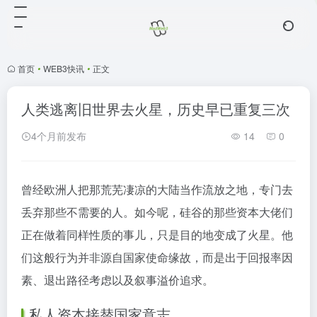
首页
•
WEB3快讯
•
正文
人类逃离旧世界去火星，历史早已重复三次
4个月前发布
14
0
曾经欧洲人把那荒芜凄凉的大陆当作流放之地，专门去
丢弃那些不需要的人。如今呢，硅谷的那些资本大佬们
正在做着同样性质的事儿，只是目的地变成了火星。他
们这般行为并非源自国家使命缘故，而是出于回报率因
素、退出路径考虑以及叙事溢价追求。
私人资本接替国家意志