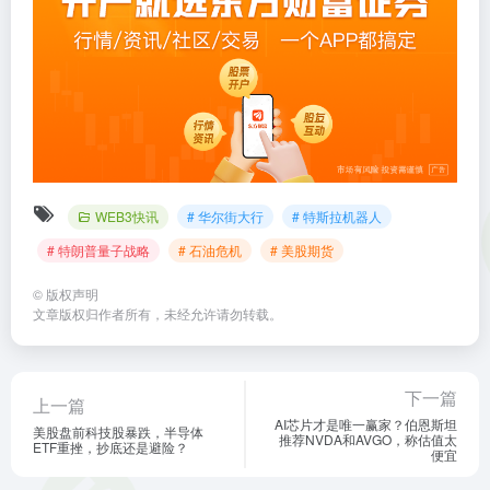
WEB3快讯
# 华尔街大行
# 特斯拉机器人
# 特朗普量子战略
# 石油危机
# 美股期货
©
版权声明
文章版权归作者所有，未经允许请勿转载。
下一篇
上一篇
AI芯片才是唯一赢家？伯恩斯坦
美股盘前科技股暴跌，半导体
推荐NVDA和AVGO，称估值太
ETF重挫，抄底还是避险？
便宜