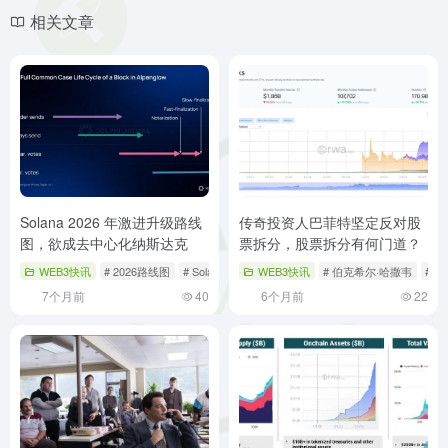
相关文章
Solana 2026 年激进升级路线
传奇投资人巴菲特坚定反对股
图，欲成去中心化纳斯达克
票拆分，股票拆分有何门道？
WEB3快讯
# 2026路线图
# Solana
# 共识机制升级
WEB3快讯
# 伯克希尔·哈撒韦
# 
7个月前
40
6个月前
22