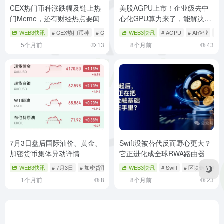
CEX热门币种涨跌幅及链上热
美股AGPU上市！企业级去中
门Meme，还有财经热点要闻
心化GPU算力来了，能解决AI
公司痛点吗？
WEB3快讯
# CEX热门币种
# CZ净资产
WEB3快讯
# 白宫战争言论
# AGPU
# AI企业
# A
5个月前
13
8个月前
43
7月3日盘后国际油价、黄金、
Swift没被替代反而野心更大？
加密货币集体异动详情
它正进化成全球RWA路由器
WEB3快讯
# 7月3日
# 加密货币
# 国际油价
WEB3快讯
# Swift
# 区块链
# 
1个月前
8
8个月前
23