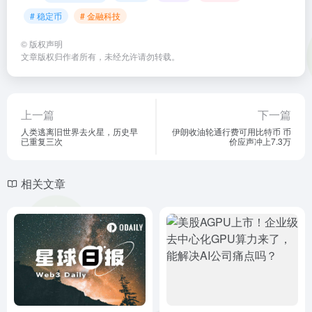
# 稳定币
# 金融科技
©
版权声明
文章版权归作者所有，未经允许请勿转载。
上一篇
下一篇
人类逃离旧世界去火星，历史早
伊朗收油轮通行费可用比特币 币
已重复三次
价应声冲上7.3万
相关文章