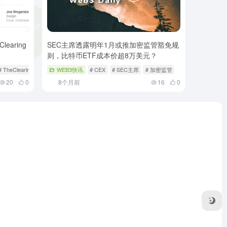
learing
SEC主席透露明年1月或推加密监管豁免规
则，比特币ETF成本价超8万美元？
# TheClearingCompany
WEB3快讯
# CEX
# SEC主席
# 加密监管
20
0
8个月前
16
0