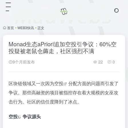
首页
•
WEB3快讯
•
正文
Monad生态aPriori追加空投引争议：60%空
投疑被老鼠仓薅走，社区强烈不满
9个月前发布
22
0
区块链领域又一次因为
空投
分配方面的问题而引发了
争议。那些高融资的项目被指控存在着大规模的女巫攻
击行为。社区的信任度降到了冰点。
空投
争议源头