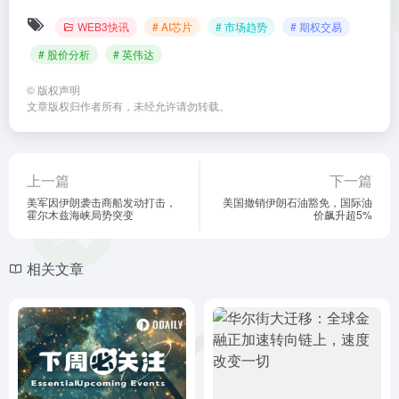
WEB3快讯
# AI芯片
# 市场趋势
# 期权交易
# 股价分析
# 英伟达
©
版权声明
文章版权归作者所有，未经允许请勿转载。
上一篇
下一篇
美军因伊朗袭击商船发动打击，
美国撤销伊朗石油豁免，国际油
霍尔木兹海峡局势突变
价飙升超5%
相关文章