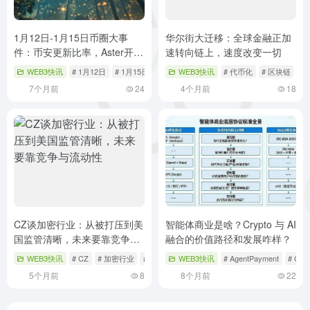
1月12日-1月15日币圈大事
华尔街大迁移：全球金融正加
件：币安更新比率，Aster开放
速转向链上，速度改变一切
空投查询
WEB3快讯
# 1月12日
# 1月15日
# Aster
WEB3快讯
# 代币化
# 区块链
#
7个月前
24
4个月前
18
CZ谈加密行业：从被打压到美
智能体商业是啥？Crypto 与 AI
国监管清晰，未来要靠竞争与
融合的价值路径和发展咋样？
流动性
WEB3快讯
# CZ
# 加密行业
# 媒体叙事
WEB3快讯
# AgentPayment
# Cr
5个月前
8
8个月前
22