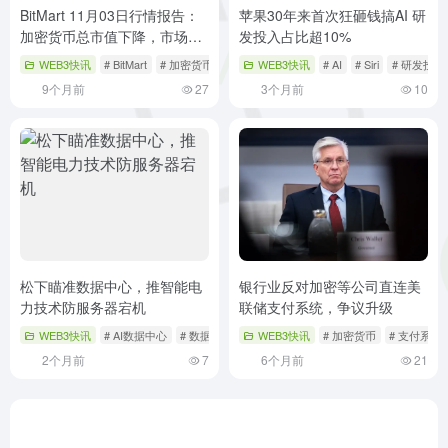
BitMart 11月03日行情报告：
苹果30年来首次狂砸钱搞AI 研
加密货币总市值下降，市场动
发投入占比超10%
态分化
WEB3快讯
# BitMart
# 加密货币
# 市场行情
WEB3快讯
# AI
# Siri
# 研发投入
9个月前
27
3个月前
10
松下瞄准数据中心，推智能电
银行业反对加密等公司直连美
力技术防服务器宕机
联储支付系统，争议升级
WEB3快讯
# AI数据中心
# 数据中心
# 智能电力技术
WEB3快讯
# 加密货币
# 支付系统
2个月前
7
6个月前
21