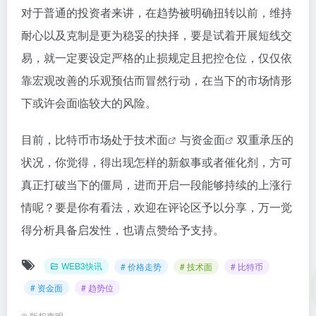
对于普通的投资者来讲，在趋势被明确扭转以前，维持
耐心以及克制是更为稳妥的抉择，要是试着开展短线交
易，就一定要设定严格的止损规定且把控仓位，仅仅依
靠宏观改善的乐观预估而冒然行动，在当下的市场情形
下或许会面临较大的风险。
目前，比特币市场处于
技术面
与
资金面
双重承压的
状况，你觉得，得出现怎样的新叙事或者催化剂，方可
真正打破当下的僵局，进而开启一段能够持续的上涨行
情呢？要是你有看法，欢迎在评论区予以分享，万一觉
得分析具备启发性，也请点赞给予支持。
WEB3快讯
# 价格走势
# 技术面
# 比特币
# 资金面
# 趋势位
©
版权声明