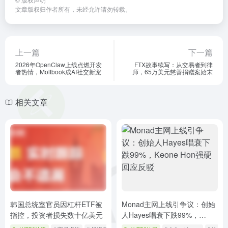
文章版权归作者所有，未经允许请勿转载。
上一篇
下一篇
2026年OpenClaw上线点燃开发
FTX故事续写：从交易者到律
者热情，Moltbook成AI社交新宠
师，65万美元慈善捐赠案始末
相关文章
韩国总统室官员因杠杆ETF被
Monad主网上线引争议：创始
指控，投资者损失数十亿美元
人Hayes唱衰下跌99%，
Keone Hon强硬回应反驳