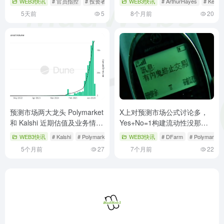
WEB3快讯
# 官员指控
# 投资者损失
# 杠杆ETF
WEB3快讯
# ArthurHayes
# Keon
5天前
5
8个月前
20
预测市场两大龙头 Polymarket
X上对预测市场公式讨论多，
和 Kalshi 近期估值及业务情况
Yes+No=1构建流动性没那么
对比
简单
WEB3快讯
# Kalshi
# Polymarket
# 业务对比
WEB3快讯
# DFarm
# Polymarket
5个月前
27
7个月前
22