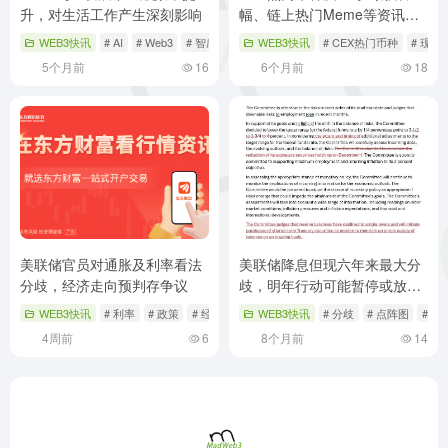
升，对生活工作产生深刻影响
幅、链上热门Meme等资讯汇
总
WEB3快讯
# AI
# Web3
# 智感经济
WEB3快讯
# CEX热门币种
# 现货
5个月前
16
6个月前
18
美联储官员对通胀及利率看法
美联储降息但现六年来最大分
分歧，经济走向预判存争议
歧，明年行动可能暂停或放
缓？
WEB3快讯
# 利率
# 政策
# 经济走向
WEB3快讯
# 分歧
# 点阵图
# 
4周前
6
8个月前
14