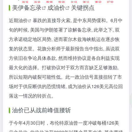
美伊备忘录
成
油价
关键拐点
近期
油价
暴跌的直接导火索, 是中东局势缓和。6月中
旬的时候, 美国与伊朗签署了谅解备忘录, 此举之下, 双
方承诺稳定地区局势, 进而霍尔木兹海峡航运在逐步恢
复的状态里。花旗分析师于最新报告当中指出, 虽说双
方依旧在争论具体条款, 然而维持协议是各自利益实现
最大化的选择。打破协议对于双方而言缺乏足够激励,
所以短期内破裂可能性低。此一政治信号直接扭转了市
场对于供应断供的恐慌情绪, 成为油价从126美元高位回
落这一情况的转折点。
油价已从战前峰值腰斩
于今年4月30日时，布伦特原油曾一度冲破每桶126美