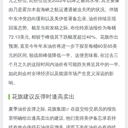
元之价位, 此价位达至2022年以降之最高水准, 其主要缘
由乃是霍尔木兹海峡之航运遭遇被迫关闭的状况。伴随
中东冲突趋向缓和以及美伊签署备忘录, 油价持续呈现
回落态势。截至当前发稿之际, 布伦特原油报价为每桶
72.13美元, 相较于峰值其下跌幅度超过40%。花旗作出
预测, 直至今年年末油价将进一步下探至每桶60至65美
元的区间, 较战前峰值降低一半。这便意味着, 在过去三
个月之久的这段时间内油价有可能跌失将近其中的一半,
如此则会对全球经济以及能源市场产生意义深远的影
响。
花旗建议反弹时逢高卖出
夏季油价反弹之际,
花旗集团
在提交给交易员的报告
里明确给出逢高卖出的建议, 他们觉得美伊备忘录若持
续有效会使得石油供应增多, 进而下半年油价会有持续