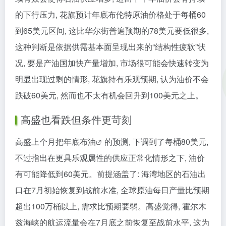
的下行压力, 花旗预计年底布伦特原油价格处于每桶60
到65美元区间, 这比华尔街普遍预期的78美元要低很多,
这种判断是依据供需基本面呈现出来的“结构性疲软”状
况, 要是产油国加快产量增加, 市场很可能会快速转变为
明显出现过剩的情形, 花旗持有乐观预期, 认为油价不会
跌破60美元, 然而也不太有机会回升到100美元之上。
高盛也看跌但条件更苛刻
高盛上个月把年底
布油
的预测, 下调到了每桶80美元,
不过指出在更具乐观属性的供应正常化情形之下, 油价
有可能降低到60美元。前提涵盖了: 海湾地区的石油出
口在7月初始恢复到战前水准, 全球原油每日产量比预期
超出100万桶以上, 需求比预期要弱。高盛觉得, 霍尔木
兹海峡的航运流量会在7月底之前恢复至战前水平, 这为