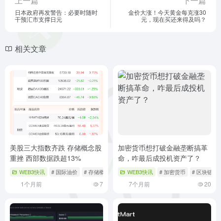
上一篇
下一篇
日本政府再发警告：必要时随时
金价大涨！今天黄金每克涨30
干预汇市支撑日元
元，现在买还来得及吗？
相关文章
美股三大指数齐跌 存储概念股
加密货币想打破金融垄断搞革
重挫 西部数据跌超13%
命，咋最后成投机资产了？
WEB3快讯
# 国际油价
# 存储概念股
# 科技股
WEB3快讯
# 加密货币
# 区块链技
1个月前
7
7个月前
20