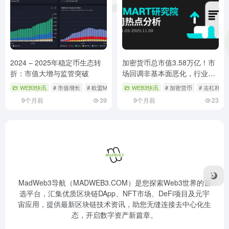
2024 – 2025年稳定币生态转
加密货币总市值3.58万亿！市
折：市值大增与监管突破
场回调非基本面恶化，行业稳
健发展新机遇
WEB3快讯
# 市值增长
# 欧盟MiCA法规
WEB3快讯
# 监管突破
# 加密货币
# 去杠杆
9个月前
39
9个月前
23
MadWeb3导航（MADWEB3.COM）是您探索Web3世界的首
选平台，汇集优质区块链DApp、NFT市场、DeFi项目及元宇
宙应用，提供最新区块链技术资讯，助您无缝连接去中心化生
态，开启数字资产新篇章。