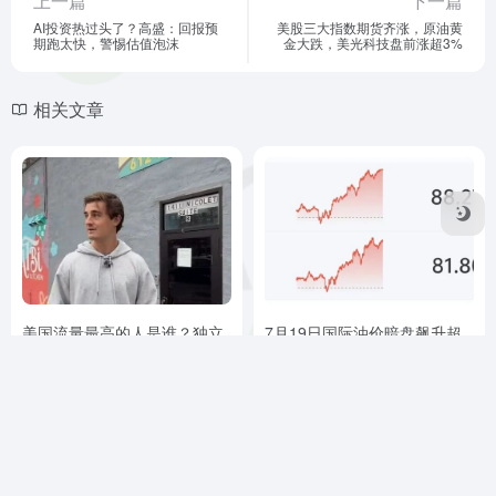
上一篇
下一篇
AI投资热过头了？高盛：回报预
美股三大指数期货齐涨，原油黄
期跑太快，警惕估值泡沫
金大跌，美光科技盘前涨超3%
相关文章
美国流量最高的人是谁？独立
7月19日国际油价暗盘飙升超
记者 Nick Shirley 指控明州欺
2.23%，加密货币主要币种全
诈腐败
线上涨
WEB3快讯
# NickShirley
# 创作者经济
# 明尼苏达州
WEB3快讯
# 军事冲突
# 加密货币
7个月前
31
2周前
6