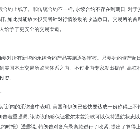
续合约上线了。和传统合约不一样, 永续合约不存在到期日, 对于
杠杆, 如此就能放大投资者针对行情波动的收益敞口。交易所的首
个人给予了更安全的交易渠道。
明确要对所有新增的永续合约产品实施逐案审核。只要标的资产超
到美国本土交易所监管体系之内。不过业内专家发出提醒, 高杠杆
项投资。
号
克斯新闻的采访当中表明, 美国和伊朗已然快要达成一份称得上不
特朗普着重强调, 该协议能够保证霍尔木兹海峡可以保持通航状态以
纽约时报》透露说, 特朗普对备忘录条款进行了收紧, 提出了算得