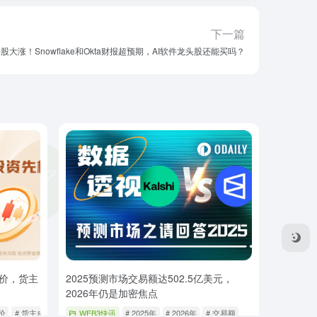
下一篇
股大涨！Snowflake和Okta财报超预期，AI软件龙头股还能买吗？
价，货主
2025预测市场交易额达502.5亿美元，
2026年仍是加密焦点
价
# 货主成本
WEB3快讯
# 2025年
# 2026年
# 交易额