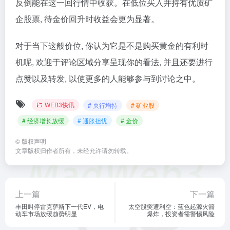
反倒能在这一回行情中收获。在低位买入并持有优质矿
企股票, 待金价回升时收益会更为显著。
对于当下这般价位, 你认为它是不是购买黄金的有利时
机呢, 欢迎于评论区域分享呈现你的看法, 并且还要进行
点赞以及转发, 以使更多的人能够参与到讨论之中。
WEB3快讯
# 央行增持
# 矿业股
# 经济增长放缓
# 通胀担忧
# 金价
©
版权声明
文章版权归作者所有，未经允许请勿转载。
上一篇
下一篇
丰田叫停雷克萨斯下一代EV，电
太空股突遭利空：蓝色起源火箭
动车市场放缓趋势明显
爆炸，投资者需警惕风险