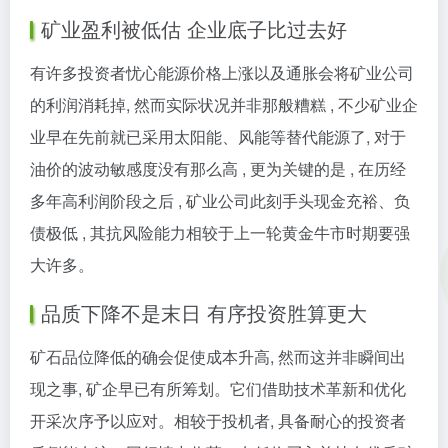
矿业盈利被低估 企业底子比过去好
有许多投资者忧心能源价格上涨以及通胀会将矿业公司
的利润消耗掉, 然而实际状况并非那般糟糕 , 不少矿业企
业早在先前就已采用太阳能、风能等替代能源了, 对于
油价的波动敏感度没有那么高 , 更为关键的是 , 在历经
多年高利润阶段之后 , 矿业公司此刻手头现金充裕、负
债极低 , 其抗风险能力相较于上一轮黄金牛市时期要强
大许多。
品质下降不是末日 有序投资胜算更大
矿石品位降低的确会促使成本升高, 然而这并非瞬间出
现之事, 矿企早已有所筹划。它们借助技术革新和优化
开采次序予以应对。相较于投机者, 具备耐心的投资者