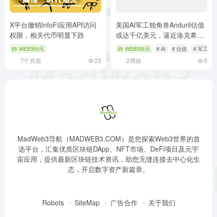
X平台撤销InfoFi应用API访问
美国AI军工独角兽Anduril估值
权限，相关代币明显下跌
或达千亿美元，逼近洛克希德
马丁
WEB3快讯
WEB3快讯
# AI
# 估值
# 军工
7个月前
23
2周前
5
MadWeb3导航（MADWEB3.COM）是您探索Web3世界的首
选平台，汇集优质区块链DApp、NFT市场、DeFi项目及元宇
宙应用，提供最新区块链技术资讯，助您无缝连接去中心化生
态，开启数字资产新篇章。
Robots
SiteMap
广告合作
关于我们