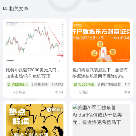
相关文章
比特币跌破72000美元关口，
也门胡塞武装威胁下，曼德海
加密市场‘信仰危机’浮现
峡原油装船量两周骤降36%
WEB3快讯
# 价格下跌
# 信仰危机
# 全球市场
WEB3快讯
# 也门胡塞武装
# 全
6个月前
14
3周前
9