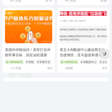
8个月前
15
9个月前
44
美国对伊朗动武！美军打击伊
美五大AI数据中心建设商五年
朗军事目标，回应油轮遇袭
负债增倍，亚马逊债券遇冷
WEB3快讯
# 伊朗
# 军事打击
# 油轮遇袭
WEB3快讯
# AI数据中心
# 云计算
1个月前
6
4周前
5
MadWeb3导航（MADWEB3.COM）是您探索Web3世界的首