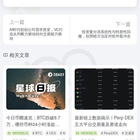
上一篇
下一篇
AI时代初创公司需求质变，VC行
投资要分清系统性与特质性回
业从判断力驱动转向交易能力驱
撤，别用错方法应对软件股冲击
动
相关文章
今日币圈速览：BTC跌破8.7
最新链上数据揭示！Perp DEX
万，哪些币种24小时涨超
五大平台交易量及赛道走向
10%？
WEB3快讯
# BTC
# CEX
# Meme
WEB3快讯
# PerpDEX
# 交易量