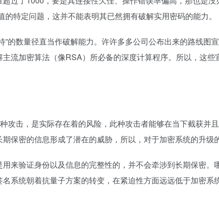
超过了1000，要是其连接性欠佳、操作错误率偏高，那也是没
价值的特定问题，这并不能表明其已然拥有破解实用密码的能力。
特”的数量径直当作破解能力。许许多多公司公布出来的路线图
解主流加密算法（像RSA）所必备的深度计算程序。所以，这些
那种攻击，是实际存在着的风险，此种攻击者能够在当下截获并
长期保密的信息形成了潜在的威胁，所以，对于加密系统的升级
是用来验证身份以及信息的完整性的，并不会牵涉到长期保密。
签名系统朝着抗量子方案的转变，在紧迫性方面远远低于加密系