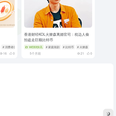
香港财经KOL火燎森离婚官司：枕边人偷
拍盗走巨额比特币
# 消费者信心
WEB3快讯
# 家庭闹剧
# 比特币
# 火燎森
16
0
5个月前
21
0