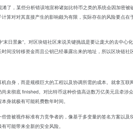
混淆了，某些分析错误地宣称诸如比特币之类的系统会因加密被
子计算对对其直接产生的影响颇为有限，实际存在的风险要点在
“末日景象”。对区块链社区来说关键挑战是要让庞大的去中心
长时间没转移资金而且公钥已经暴露出来的地址，所以区块链社
机自身，而是规模巨大的工程以及协调所需的成本。就拿互联网来说
未彻底 finished。对比特币这种价值高达数万亿美元且牵
程本身就极有可能耗费数年时间。
些曾被视作标准有力竞争者的，像基于多变量的签名方案以及S
极有可能带来全新的安全风险。