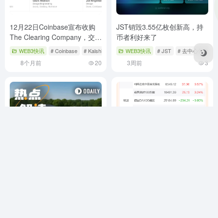
12月22日Coinbase宣布收购
JST销毁3.55亿枚创新高，持
The Clearing Company，交易
币者利好来了
预计1月完成
WEB3快讯
# Coinbase
# Kalshi
# TheClearingCompany
WEB3快讯
# JST
# 去中心化金融
8个月前
20
3周前
3
美国政府停摆时白宫东翼拆除
05月26日美股三大指数收盘涨
重建，建私人出资宴会厅？
跌不一，大型科技股多数上涨
WEB3快讯
# 企业
# 建筑
# 政治
WEB3快讯
# 半导体板块
# 太空板
9个月前
30
2个月前
9