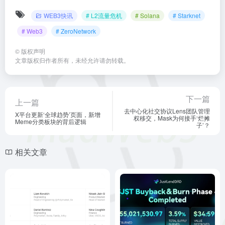
WEB3快讯
# L2流量危机
# Solana
# Starknet
# Web3
# ZeroNetwork
©
版权声明
文章版权归作者所有，未经允许请勿转载。
下一篇
上一篇
去中心化社交协议Lens团队管理
X平台更新‘全球趋势’页面，新增
权移交，Mask为何接手‘烂摊
Meme分类板块的背后逻辑
子’？
相关文章