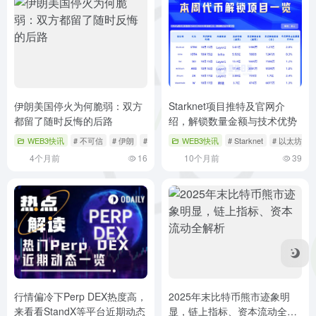
伊朗美国停火为何脆弱：双方
Starknet项目推特及官网介
都留了随时反悔的后路
绍，解锁数量金额与技术优势
WEB3快讯
# 不可信
# 伊朗
# 停火
WEB3快讯
# Starknet
# 以太坊Lay
4个月前
16
10个月前
39
行情偏冷下Perp DEX热度高，
2025年末比特币熊市迹象明
来看看StandX等平台近期动态
显，链上指标、资本流动全解