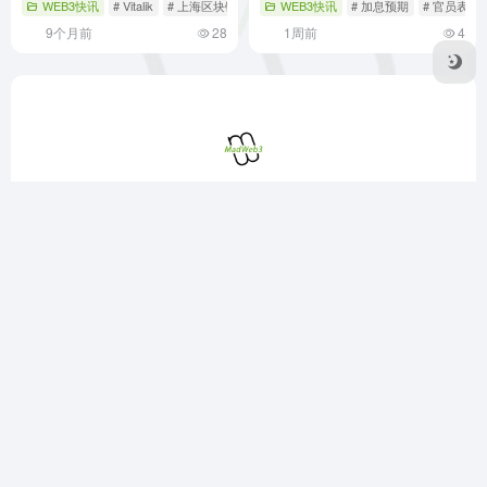
WEB3快讯
# Vitalik
# 上海区块链国际周
WEB3快讯
# 以太坊
# 加息预期
# 官员表态
9个月前
28
1周前
4
MadWeb3导航（MADWEB3.COM）是您探索Web3世界的首
选平台，汇集优质区块链DApp、NFT市场、DeFi项目及元宇
宙应用，提供最新区块链技术资讯，助您无缝连接去中心化生
态，开启数字资产新篇章。
Robots
SiteMap
广告合作
关于我们