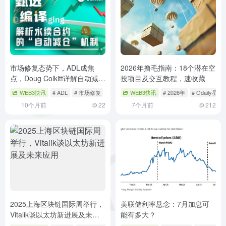
市场修复态势下，ADL成焦
2026年撸毛指南：18个潜在空
点，Doug Colkitt详解自动减仓
投项目及交互教程，速收藏
机制？
WEB3快讯
# ADL
# 市场修复
# 永续合约
WEB3快讯
# 2026年
# Odaily星
10个月前
22
7个月前
212
2025上海区块链国际周举行，
美联储利率悬念：7月加息可
Vitalik谈以太坊新进展及未来
能有多大？
应用