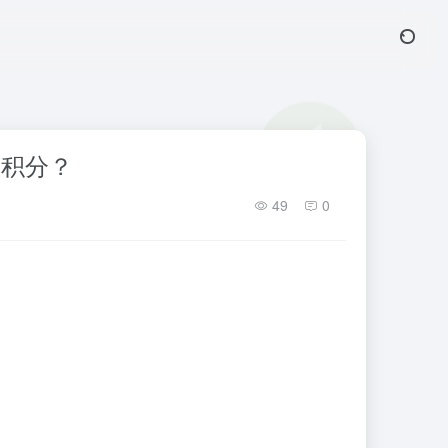
取积分？
49
0