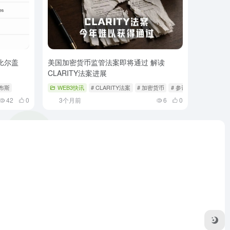
比尔盖
美国加密货币监管法案即将通过 解读
CLARITY法案进展
福布斯
WEB3快讯
# CLARITY法案
# 加密货币
# 参议院
42
0
3个月前
6
0