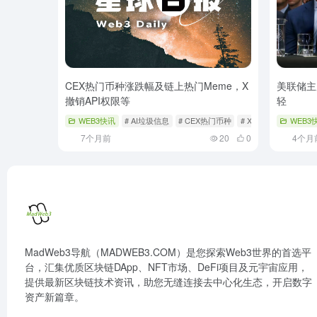
CEX热门币种涨跌幅及链上热门Meme，X
美联储主
撤销API权限等
轻
WEB3快讯
# AI垃圾信息
# CEX热门币种
# X撤销API权限
WEB3
7个月前
20
0
4个月
MadWeb3导航（MADWEB3.COM）是您探索Web3世界的首选平
台，汇集优质区块链DApp、NFT市场、DeFi项目及元宇宙应用，
提供最新区块链技术资讯，助您无缝连接去中心化生态，开启数字
资产新篇章。