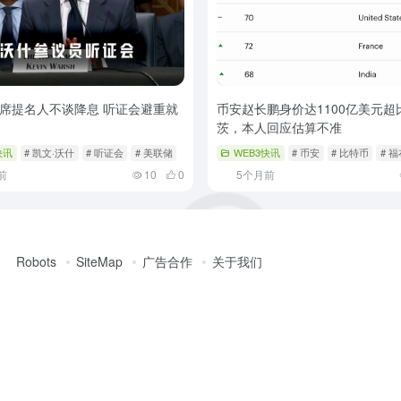
席提名人不谈降息 听证会避重就
币安赵长鹏身价达1100亿美元超
茨，本人回应估算不准
快讯
# 凯文·沃什
# 听证会
# 美联储
WEB3快讯
# 币安
# 比特币
# 
前
10
0
5个月前
Robots
SiteMap
广告合作
关于我们