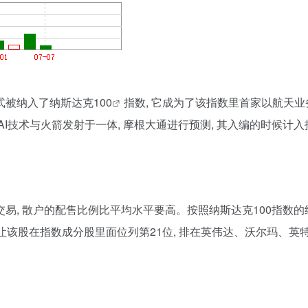
正式被纳入了
纳斯达克100
指数, 它成为了该指数里首家以航天业
尖端AI技术与火箭发射于一体, 摩根大通进行预测, 其入编的时候
交易, 散户的配售比例比平均水平要高。按照纳斯达克100指数
 只让该股在指数成分股里面位列第21位, 排在英伟达、沃尔玛、