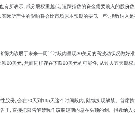
 对于此也有所表示, 成分股权重越低, 追踪指数的资金需要购入的股份
次纳入实际所产生的影响将会比市场原本预期的要低一些, 指数纳入
资者得为该股于未来一周半时段内呈现20美元的高波动状况做好准备
上涨20美元, 然而同样存在下跌20美元的可能性, 从过去五天期
限制性股份, 会在70天到135天这个时间段内, 陆续实现解禁。首
告里, 直接把限售解禁称作该股短期内悬在头顶的剑。指数纳入会