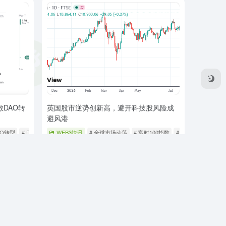
散DAO转
英国股市逆势创新高，避开科技股风险成
避风港
AO转型
# DeFi
WEB3快讯
# 全球市场动荡
# 富时100指数
# 科技股风险
10
0
1周前
5
0