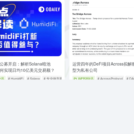
iFi公募开启：解析Solana暗池
运营四年的DeFi项目Across拟解
如何实现日均10亿美元交易额？
型为私有公司
快讯
# HumidiFi
# Solana
# 专业做市商AMM
WEB3快讯
# AcrossProtocol
# D
前
32
0
5个月前
Robots
SiteMap
广告合作
关于我们