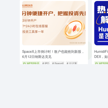
SpaceX上市倒计时！散户也能抢到新股，
Humid
6月12日纳斯达克见
DEX，
WEB3快讯
# IPO
# SpaceX
# 云计算
WEB3
2个月前
9
0
8个月