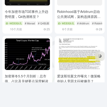
今年加密市场TGE事件上升趋
Robinhood基于Arbitrum启动
势明显，Q4热潮将至？
公共测试网，架构选择原因解
析
WEB3快讯
# Monad
# Q4热潮
# TGE事件
WEB3快讯
# Arbitrum
# Robinhood
10个月前
25
6个月前
28
加密寒冬5.5个月剖析：总市
爱泼斯坦案文件曝光！微策略
值、占比及关键要点深度解读
创始人竟因太闷被嫌弃？
WEB3快讯
# DeFi
# 加密寒冬
# 加密生态系统
WEB3快讯
# 微策略创始人
# 晚宴
4个月前
15
6个月前
19