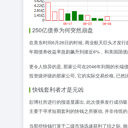
250亿债券为何突然崩盘
在美东时间6月26日的时候, 商业航天巨头才发行
年期债券收益率急剧飙升到接近6%，和美国国债
更令人惊异的是, 那家公司在2046年到期的长端债券
投资级评级的那家公司, 它的实际交易价格, 已
快钱套利者才是元凶
彭博社所进行的报道显露出, 此次债券发行成功吸引
主要于寻求短期套利的快钱之所驱动, 并非传统
当那些快钱打算于二级市场迅速获利了结之际, 抛售施