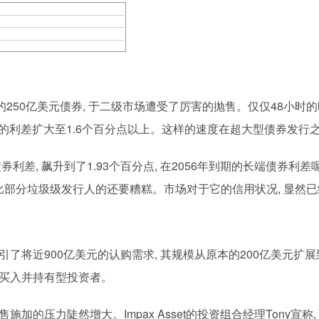
的250亿美元债券, 于二级市场遭受了厉害的抛售。仅仅48小时的时
的利差扩大至1.6个百分点以上。这样的速度在超大型债券发行
利差, 飙升到了1.93个百分点, 在2056年到期的长端债券利差呢,
然比部分垃圾级发行人的还要糟糕。市场对于它的信用状况, 显然
了将近900亿美元的认购需求, 其规模从原本的200亿美元扩展
的买入并持有型投资者。
加的压力陡然增大。Impax Asset的投资组合经理Tony宣