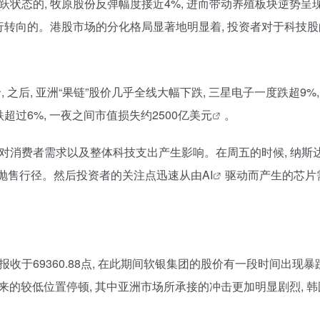
跃状态的, 牧原股份反弹幅度接近4%, 进而带动养殖板块逆势
转向的。港股市场的分化格局显著地明显着, 投资者对于科技
价, 之后, 亚洲“果链”股价几乎全线大幅下跌, 三星电子一度跌超9%,
超过6%, 一夜之间市值损失约2500亿
美元
。
消费者需求以及整体科技支出产生影响。在周五的时候, 纳斯达克1
规模抛售行径。然后投资者的关注点迅速从由
AI
驱动而产生的芯片
最终报收于69360.88点, 在此期间软银集团的股价有一段时间出现暴
周以来的较低位置停顿, 其中亚洲市场所承接的冲击更加明显剧烈, 