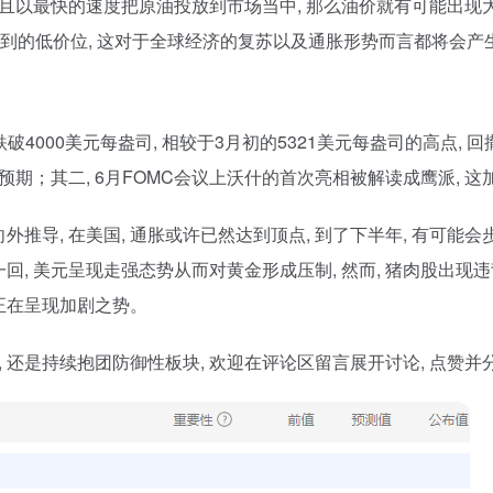
且以最快的速度把原油投放到市场当中, 那么油价就有可能出现大
及到的低价位, 这对于全球经济的复苏以及通胀形势而言都将会产
4000美元每盎司, 相较于3月初的5321美元每盎司的高点, 回
预期；其二, 6月FOMC会议上沃什的首次亮相被解读成鹰派, 
导, 在美国, 通胀或许已然达到顶点, 到了下半年, 有可能会
加息一回, 美元呈现走强态势从而对黄金形成压制, 然而, 猪肉股出
正在呈现加剧之势。
, 还是持续抱团防御性板块, 欢迎在评论区留言展开讨论, 点赞