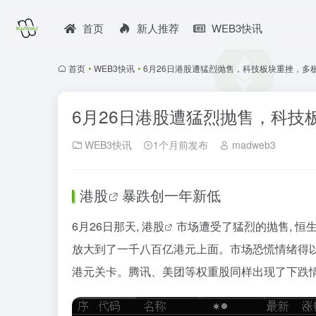
首页
新人推荐
WEB3快讯
首页
•
WEB3快讯
•
6月26日港股遭猛烈抛售，科技板块重挫，多
6月26日港股遭猛烈抛售，科技
WEB3快讯
1个月前发布
madweb3
港股
暴跌创一年新低
6月26日那天,
港股
市场遭受了猛烈的抛售, 
放大到了一千八百亿港元上面。市场恐慌情绪得
港元关卡。腾讯、美团等权重股同样出现了下跌