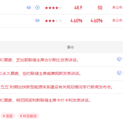
# 港股
# 科技板块