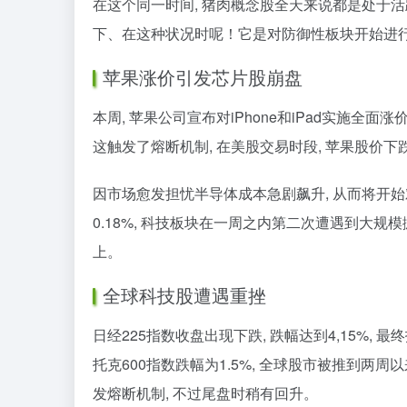
在这个同一时间, 猪肉概念股全天来说都是处于活
下、在这种状况时呢！它是对防御性板块开始进行
苹果涨价引发芯片股崩盘
本周, 苹果公司宣布对iPhone和iPad实施全面涨
这触发了熔断机制, 在美股交易时段, 苹果股价下跌
因市场愈发担忧半导体成本急剧飙升, 从而将开始对
0.18%, 科技板块在一周之内第二次遭遇到大
上。
全球科技股遭遇重挫
日经225指数收盘出现下跌, 跌幅达到4,15%, 
托克600指数跌幅为1.5%, 全球股市被推到两
发熔断机制, 不过尾盘时稍有回升。