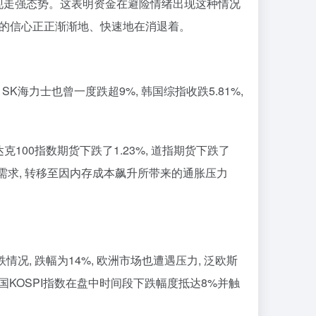
呈现走强态势。这表明资金在避险情绪出现这种情况
股的信心正正渐渐地、快速地在消退着。
 SK海力士也曾一度跌超9%, 韩国综指收跌5.81%,
00指数期货下跌了1.23%, 道指期货下跌了
需求, 转移至因内存成本飙升所带来的通胀压力
跌情况, 跌幅为14%, 欧洲市场也遭遇压力, 泛欧斯
韩国KOSPI指数在盘中时间段下跌幅度抵达8%并触