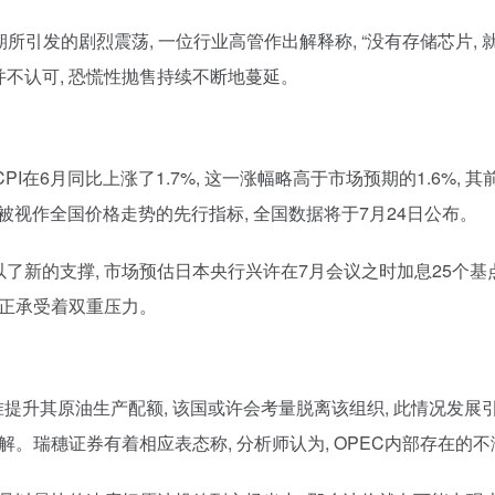
所引发的剧烈震荡, 一位行业高管作出解释称, “没有存储芯片, 
并不认可, 恐慌性抛售持续不断地蔓延。
京CPI在6月同比上涨了1.7%, 这一涨幅略高于市场预期的1.6%,
通常被视作全国价格走势的先行指标, 全国数据将于7月24日公布。
新的支撑, 市场预估日本央行兴许在7月会议之时加息25个基点
场正承受着双重压力。
批准提升其原油生产配额, 该国或许会考量脱离该组织, 此情况发
解。瑞穗证券有着相应表态称, 分析师认为, OPEC内部存在