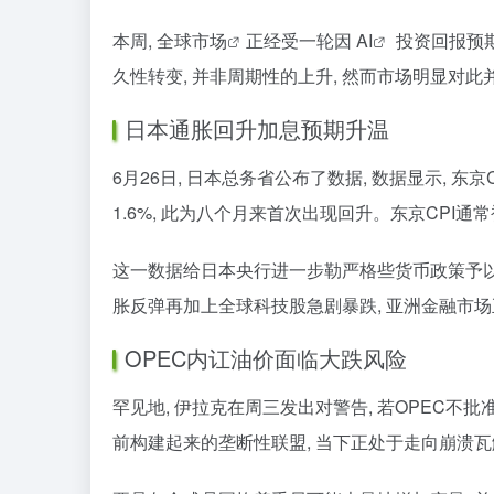
本周,
全球市场
正经受一轮因
AI
投资回报预期
久性转变, 并非周期性的上升, 然而市场明显对此
日本通胀回升加息预期升温
6月26日, 日本总务省公布了数据, 数据显示, 东
1.6%, 此为八个月来首次出现回升。东京CPI
这一数据给日本央行进一步勒严格些货币政策予以了
胀反弹再加上全球科技股急剧暴跌, 亚洲金融市
OPEC内讧油价面临大跌风险
罕见地, 伊拉克在周三发出对警告, 若OPEC不
前构建起来的垄断性联盟, 当下正处于走向崩溃瓦