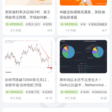
美联储利率决议倒计时：新主
AI建设热潮推高通胀，美联储
席缺席点阵图，市场如何解
面临新难题
读？
WEB3快讯
# 凯文·沃什
# 利率决议
# 市场解读
WEB3快讯
# AI
# 基础设施建设
2个月前
6
1个月前
7
比特币跌破72000美元关口，
两年间以太坊节点变化大！
加密市场‘信仰危机’浮现
Geth占比超半，Nethermind紧
随其后？
WEB3快讯
# 价格下跌
# 信仰危机
# 全球市场
WEB3快讯
# Geth
# Nethermind
6个月前
13
9个月前
52