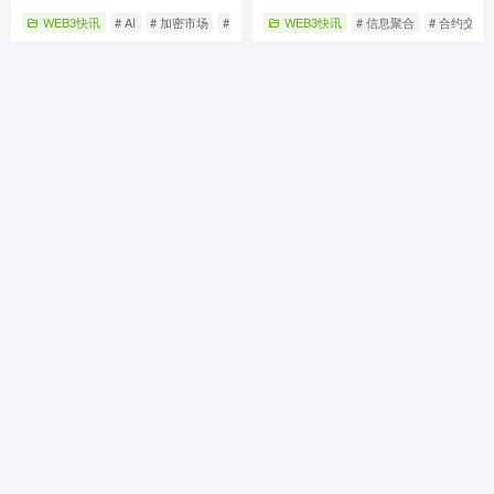
WEB3快讯
# AI
# 加密市场
# 加密泡沫
WEB3快讯
# 信息聚合
# 合约交易
3个月前
12
6个月前
18
MadWeb3导航（MADWEB3.COM）是您探索Web3世界的首
选平台，汇集优质区块链DApp、NFT市场、DeFi项目及元宇
宙应用，提供最新区块链技术资讯，助您无缝连接去中心化生
态，开启数字资产新篇章。
Robots
SiteMap
广告合作
关于我们