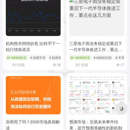
机构熊市悄悄抄底 比特币下一
三星电子因业务稳定或重启下
轮行情靠谁买
一代半导体推进工作，重点在
这几方面
WEB3快讯
# 加密牛市
# 机构资金
# 比特币
WEB3快讯
# NAND闪存
# 半导体
3个月前
18
3个月前
17
加密死了吗？2026市场真相解
预测市场：交易未来事件结
读
果，提升预测准确性的新机制