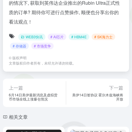
的情况下, 获取到英伟达企业推出的Rubin Ultra正式性
质的订单? 期待你可进行点赞操作, 顺便也分享出你的
看法观点！
WEB3快讯
# AI芯片
# HBM4E
# SK海力士
# 存储器
# 市场竞争
©
版权声明
文章版权归作者所有，未经允许请勿转载。
上一篇
下一篇
6月14日美伊最新消息及虚拟货
美伊14日签协议 霍尔木兹海峡将
币市场全线上涨爆仓情况
开放
相关文章