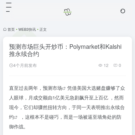
首页
•
WEB3快讯
•
正文
预测市场巨头开炒币：Polymarket和Kalshi
推永续合约
4个月前发布
12
0
直至过去两年，
预测市场
凭借美国大选赌盘赚够了众
人眼球，月成交额由1亿美元急剧飙升至上百亿 ，然而
现今，它们却骤然扭转方向，于同一天表明推出
永续合
约
，这根本不是碰巧，而是一场被逼至墙角处的防
御作战。