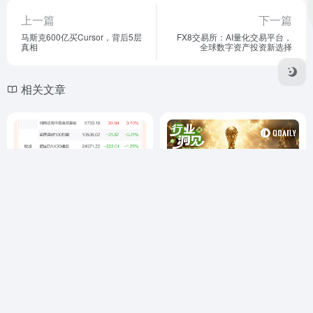
上一篇
下一篇
马斯克600亿买Cursor，背后5层
FX8交易所：AI量化交易平台，
真相
全球数字资产投资新选择
相关文章
美股三大指数齐跌 存储概念股
世界杯赞助收入破纪录，国际
重挫 西部数据跌超13%
业务企业如何抓住60亿观众红
利？
WEB3快讯
# 国际油价
# 存储概念股
# 科技股
WEB3快讯
# 世界杯
# 加密企业
1个月前
8
1个月前
7