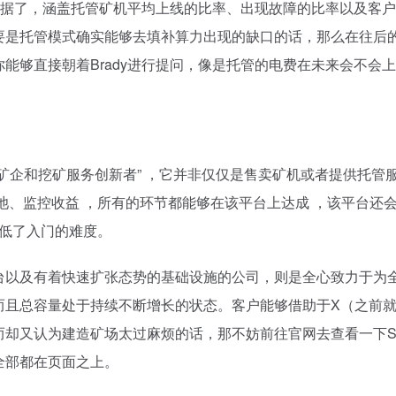
的数据了，涵盖托管矿机平均上线的比率、出现故障的比率以及客
要是托管模式确实能够去填补算力出现的缺口的话，那么在往后
能够直接朝着Brady进行提问，像是托管的电费在未来会不会
矿企和挖矿服务创新者” ，它并非仅仅是售卖矿机或者提供托管
池、监控收益 ，所有的环节都能够在该平台上达成 ，该平台还
降低了入门的难度。
以及有着快速扩张态势的基础设施的公司，则是全心致力于为全球
而且总容量处于持续不断增长的状态。客户能够借助于X（之前
却又认为建造矿场太过麻烦的话，那不妨前往官网去查看一下S2
全部都在页面之上。