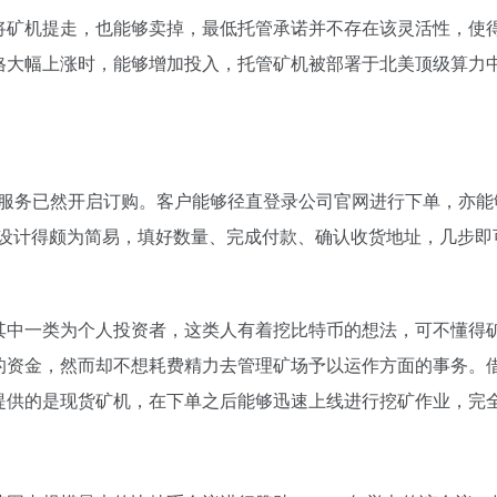
将矿机提走，也能够卖掉，最低托管承诺并不存在该灵活性，使
格大幅上涨时，能够增加投入，托管矿机被部署于北美顶级算力中
机服务已然开启订购。客户能够径直登录公司官网进行下单，亦能够
购流程设计得颇为简易，填好数量、完成付款、确认收货地址，几
其中一类为个人投资者，这类人有着挖比特币的想法，可不懂得
的资金，然而却不想耗费精力去管理矿场予以运作方面的事务。
提供的是现货矿机，在下单之后能够迅速上线进行挖矿作业，完