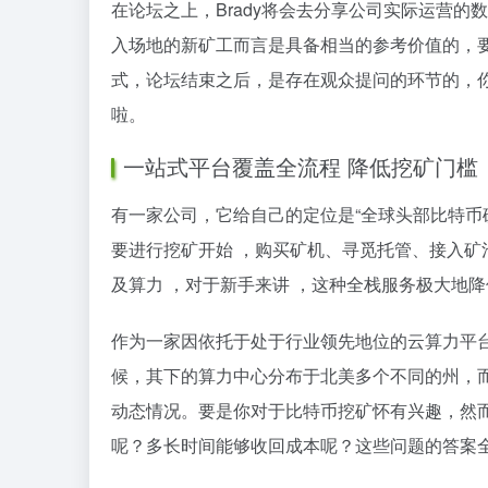
在论坛之上，Brady将会去分享公司实际运营
入场地的新矿工而言是具备相当的参考价值的，
式，论坛结束之后，是存在观众提问的环节的，你
啦。
一站式平台覆盖全流程 降低挖矿门槛
有一家公司，它给自己的定位是“全球头部比特币
要进行挖矿开始 ，购买矿机、寻觅托管、接入矿
及算力 ，对于新手来讲 ，这种全栈服务极大地
作为一家因依托于处于行业领先地位的云算力平台
候，其下的算力中心分布于北美多个不同的州，
动态情况。要是你对于比特币挖矿怀有兴趣，然而
呢？多长时间能够收回成本呢？这些问题的答案