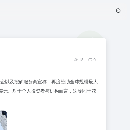
18
0
矿企以及挖矿服务商宣称，再度赞助全球规模最大
.50美元。对于个人投资者与机构而言，这等同于花