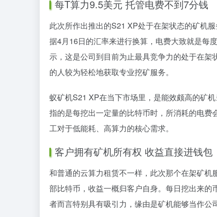
每T算力9.5美元 托管电费不到7分钱
此次所作出推出的S21 XP处于在架状态的矿机
据4月16日的汇率来进行换算，电费大致就是每度
示，这是公司到目前为止最具竞争力的处于在架
的人较为轻松地获取专业挖矿服务。
蚁矿机S21 XP在当下市场里，是能效颇高的矿机当
指的是每挖出一定量的比特币时，所消耗的电费
工对于低能耗、高算力的核心需求。
客户拥有矿机所有权 收益直接进钱包
和普通的云算力租赁不一样，此次那个在架矿机
部比特币，收益一概归客户自身。每日挖出来的
者而言特别具有吸引力，缘由是矿机能够当作公