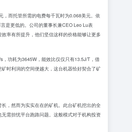
元，而托管所需的电费每千瓦时为0.068美元。依
更低的。公司的董事长兼CEO Leo Lu表
营效率有所提升，他们坚信这样的价格能够让更多
功耗为3645W，能效比仅仅只有13.5J/T，借
挖矿时利润的空间便越大，这台机器恰好契合了矿
时长，然而为实实在在的矿机。此台矿机挖出的全
也无需担忧平台跑路问题。这般模式对于机构投资