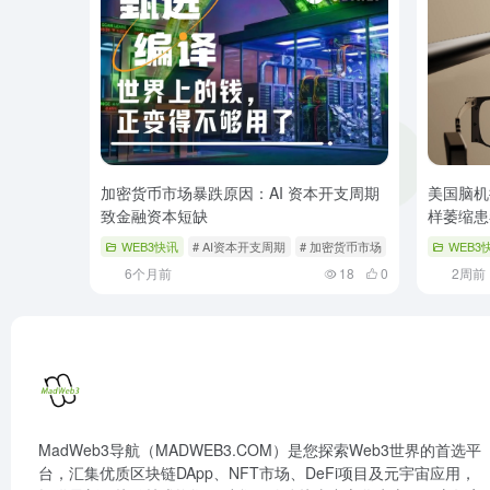
加密货币市场暴跌原因：AI 资本开支周期
美国脑机
致金融资本短缺
样萎缩患
WEB3快讯
# AI资本开支周期
# 加密货币市场
# 市场分析
WEB3
6个月前
18
0
2周前
MadWeb3导航（MADWEB3.COM）是您探索Web3世界的首选平
台，汇集优质区块链DApp、NFT市场、DeFi项目及元宇宙应用，