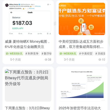
威廉·夏特纳晒X Money截图，
中美经贸团队达成五方面初步
6%年化收益引金融圈关注
成果，双方密集磋商取得积极
共识
WEB3快讯
# 利率竞争
# 数字钱包
# 监管挑战
WEB3快讯
# 中美经贸
# 关税安排
5个月前
38
3个月前
10
下周重点预告：3月2日Bitway
2025年加密货币非法活动大