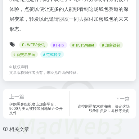
体验，点赞以便让更多的人能够看到这场钱包赛道的深
层变革，转发以此邀请朋友一同去探讨加密钱包的未来
形态。
WEB3快讯
# Felix
# TrustWallet
# 加密钱包
# 新交易界面
# 范式转变
©
版权声明
文章版权归作者所有，未经允许请勿转载。
上一篇
下一篇
伊朗黑客组织攻击加密平台，
谁控制霍尔木兹海峡，决定这场
9000万美元被转黑洞地址并公开
战争胜负及世界秩序走向
文件
相关文章