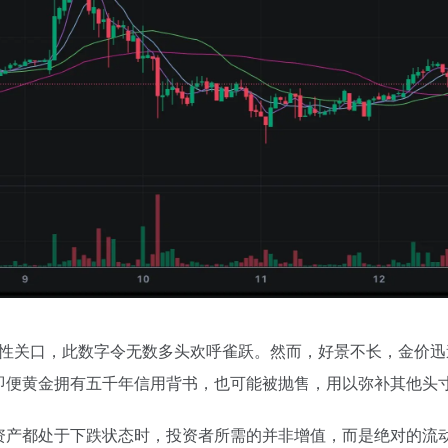
历史性关口，此数字令无数多头欢呼雀跃。然而，好景不长，金价迅
即便黄金拥有五千年信用背书，也可能被抛售，用以弥补其他头
资产都处于下跌状态时，投资者所需的并非增值，而是绝对的流