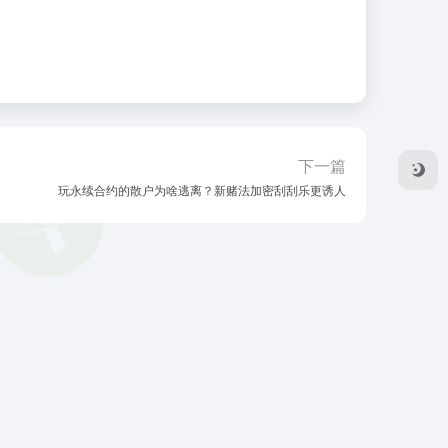
下一篇
玩永续合约的散户为啥逃离？新赌法加密刮刮乐更诱人