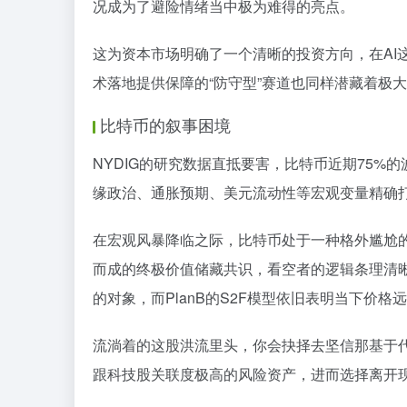
况成为了避险情绪当中极为难得的亮点。
这为资本市场明确了一个清晰的投资方向，在AI
术落地提供保障的“防守型”赛道也同样潜藏着极
比特币的叙事困境
NYDIG的研究数据直抵要害，比特币近期75
缘政治、通胀预期、美元流动性等宏观变量精确
在宏观风暴降临之际，比特币处于一种格外尴尬
而成的终极价值储藏共识，看空者的逻辑条理清
的对象，而PlanB的S2F模型依旧表明当下
流淌着的这股洪流里头，你会抉择去坚信那基于
跟科技股关联度极高的风险资产，进而选择离开