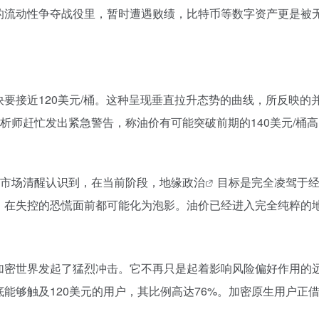
的流动性争夺战役里，暂时遭遇败绩，比特币等数字资产更是被
快要接近120美元/桶。这种呈现垂直拉升态势的曲线，所反映
分析师赶忙发出紧急警告，称油价有可能突破前期的140美元/桶
让市场清醒认识到，在当前阶段，
地缘政治
目标是完全凌驾于
，在失控的恐慌面前都可能化为泡影。油价已经进入完全纯粹的
加密世界发起了猛烈冲击。它不再只是起着影响风险偏好作用的
能够触及120美元的用户，其比例高达76%。加密原生用户正