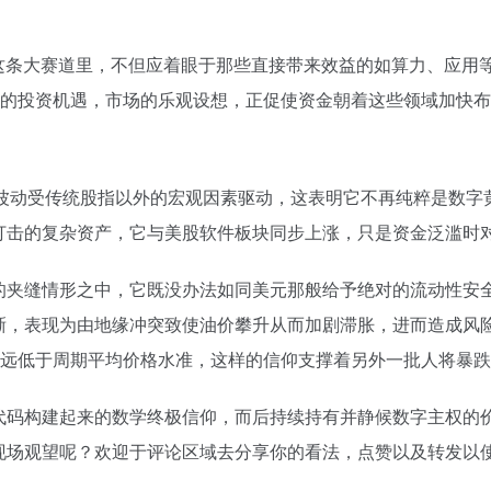
这条大赛道里，不但应着眼于那些直接带来效益的如算力、应用等
大的投资机遇，市场的乐观设想，正促使资金朝着这些领域加快
%的波动受传统股指以外的宏观因素驱动，这表明它不再纯粹是数
打击的复杂资产，它与美股软件板块同步上涨，只是资金泛滥时
的夹缝情形之中，它既没办法如同美元那般给予绝对的流动性安
晰，表现为由地缘冲突致使油价攀升从而加剧滞胀，进而造成风
价格远远低于周期平均价格水准，这样的信仰支撑着另外一批人将暴
代码构建起来的数学终极信仰，而后持续持有并静候数字主权的
现场观望呢？欢迎于评论区域去分享你的看法，点赞以及转发以