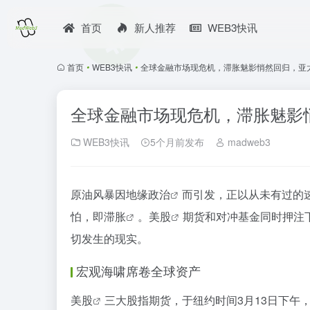
首页
新人推荐
WEB3快讯
首页
•
WEB3快讯
•
全球金融市场现危机，滞胀魅影悄然回归，亚
全球金融市场现危机，滞胀魅影
WEB3快讯
5个月前发布
madweb3
原油风暴因
地缘政治
而引发，正以从未有过的
怕，即
滞胀
。
美股
期货和对冲基金同时押注
切发生的现实。
宏观海啸席卷全球资产
美股
三大股指期货，于纽约时间3月13日下午