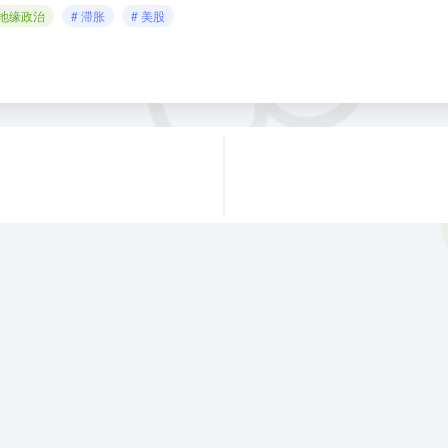
 地缘政治
# 滞胀
# 美股