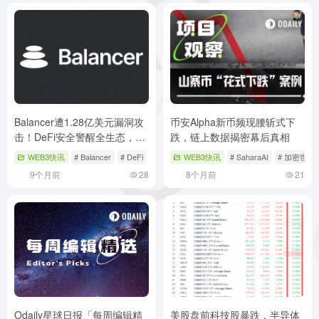
Balancer遭1.28亿美元漏洞攻
币安Alpha新币频现腰斩式下
击！DeFi安全警醒全生态，
跌，链上数据揭密幕后真相
2025年重大事件回顾
WEB3快讯
# Balancer
# DeFi
# 加密货币
WEB3快讯
# SaharaAI
# 加密世界
9个月前
28
8个月前
21
Odaily星球日报「每周编辑精
美股盘前科技股暴跌，半导体