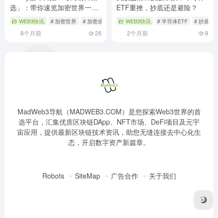
选」：带你速览加密世界一周
ETF重挫，抄底还是避险？
动态
WEB3快讯
# 加密世界
# 加密成人礼
# 投资与创业
WEB3快讯
# 半导体ETF
# 抄底避
8个月前
26
2个月前
9
MadWeb3导航（MADWEB3.COM）是您探索Web3世界的首
选平台，汇集优质区块链DApp、NFT市场、DeFi项目及元宇
宙应用，提供最新区块链技术资讯，助您无缝连接去中心化生
态，开启数字资产新篇章。
Robots
SiteMap
广告合作
关于我们