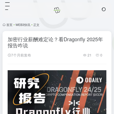
首页
•
WEB3快讯
•
正文
加密行业薪酬难定论？看Dragonfly 2025年
报告咋说
7个月前发布
21
0