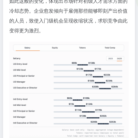
如此这般的变化，体现出市场针对初级人才需求方面的
冷却态势。企业愈发倾向于雇佣那些能够即刻产出价值
的人员，致使入门级机会呈现收缩状况，求职竞争由此
变得更为激烈。