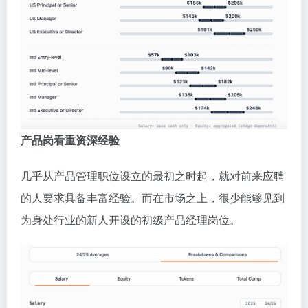
产品岗看重资深经验
几乎从产品管理职位设立的最初之时起，就对前来应聘
的人要求具备丰富经验。而在市场之上，很少能够见到
为身处行业的新人开设的初级产品经理岗位。