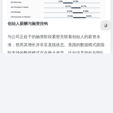
创始人薪酬与融资挂钩
与公司正处于的融资阶段紧密关联着创始人的薪资水
准，然而其增长并非呈直线状态。美国的数据模式跟国
际市场的数据模式存在极大差异，比如说某些处在B轮
的国际创始人的月薪数据低到了极点。
而到了后期阶段，国际市场当中，E轮创始人所获取的
薪酬能够达到30万美元，这一薪酬水平与美国D轮公司
处于持平状态。这种情况表明，那些能够成功融到后期
资金的国际项目，它们在治理方面以及薪酬设定方面，
已经高度地与全球标准相互对接了。