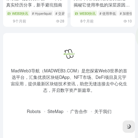
真实经历分享，新手避坑指南
揭秘它使用率低的深层原因与
全新生态变革
WEB3快讯
# Hyperliquid
# 交易选择
# 加密货币
WEB3快讯
# 使用率低
# 加密生态
9个月前
28
8个月前
10
MadWeb3导航（MADWEB3.COM）是您探索Web3世界的首
选平台，汇集优质区块链DApp、NFT市场、DeFi项目及元宇
宙应用，提供最新区块链技术资讯，助您无缝连接去中心化生
态，开启数字资产新篇章。
Robots
SiteMap
广告合作
关于我们