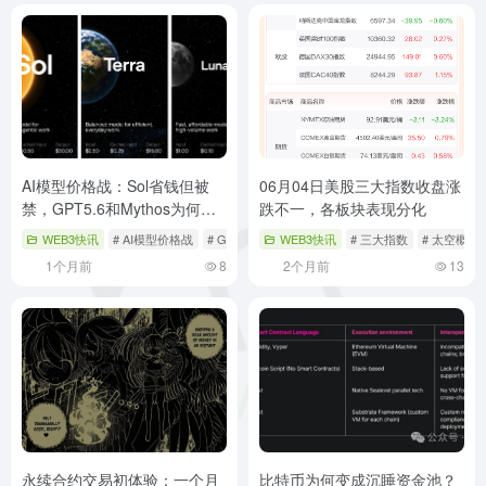
AI模型价格战：Sol省钱但被
06月04日美股三大指数收盘涨
禁，GPT5.6和Mythos为何不
跌不一，各板块表现分化
开放？
WEB3快讯
# AI模型价格战
# GPT5.6
# Mythos
WEB3快讯
# 三大指数
# 太空概念
1个月前
8
2个月前
13
永续合约交易初体验：一个月
比特币为何变成沉睡资金池？