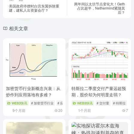
两年间以太坊节点变化大！Geth
美国政府停摆时白宫东翼拆除重
占比超半，Nethermind紧随其
建，建私人出资宴会厅？
后？
相关文章
加密货币行业新概念兴衰：从
特斯拉二季度交付产量远超预
炒作到应用落地有多难？
期，股价却为何明显走弱？
WEB3快讯
# 加密货币行业
# 应用落地
# 新概念兴衰
WEB3快讯
# 交付量
# 特斯拉
#
9个月前
20
1个月前
7