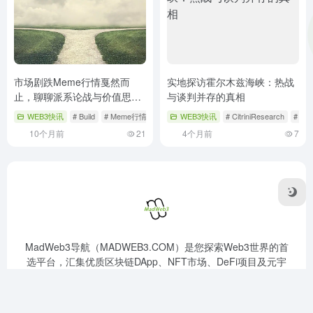
市场剧跌Meme行情戛然而
实地探访霍尔木兹海峡：热战
止，聊聊派系论战与价值思
与谈判并存的真相
考？
WEB3快讯
# Build
# Meme行情
# 价值思考
WEB3快讯
# CitriniResearch
# 实
10个月前
21
4个月前
7
MadWeb3导航（MADWEB3.COM）是您探索Web3世界的首
选平台，汇集优质区块链DApp、NFT市场、DeFi项目及元宇
宙应用，提供最新区块链技术资讯，助您无缝连接去中心化生
态，开启数字资产新篇章。