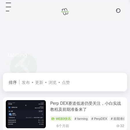
farming
共 1 篇文章
排序
发布
更新
浏览
点赞
Perp DEX赛道低迷仍受关注，小白实战
教程及前期准备来了
WEB3快讯
# farming
# PerpDEX
# 前期准备
6个月前
32