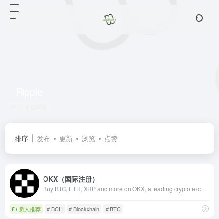
Ripple
共 4 篇网址
排序
发布
更新
浏览
点赞
OKX（国际注册）
Buy BTC, ETH, XRP and more on OKX, a leading crypto exchange – explore Web3, invest in DeFi and NFTs. Register now and experience the future of finance.
新人推荐
# BCH
# Blockchain
# BTC