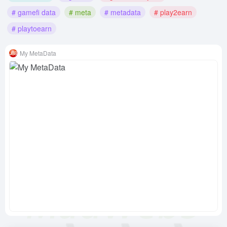
# gamefi data
# meta
# metadata
# play2earn
# playtoearn
My MetaData