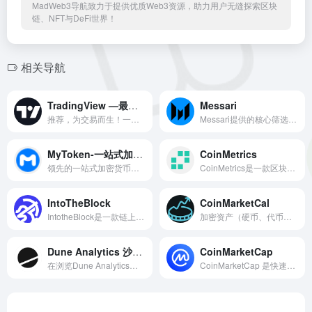
MadWeb3导航致力于提供优质Web3资源，助力用户无缝探索区块
链、NFT与DeFi世界！
相关导航
TradingView —最好用的图表工具
Messari
推荐，为交易而生！一个图表平台和社交网络，全球5000w+交易者和投资者使用它来发现全球市场的机会。
Messari提供的核心筛选可以让用户了解短期和长期的代币价格走势，同时还能编制多种投资组合以追踪一些市场领先的加密货币资金情况。
MyToken-一站式加密货币平台
CoinMetrics
领先的一站式加密货币平台，提供全球加密货币、实时行情、图表、排名、评级、钱包和全球行业新闻等数据分析。
CoinMetrics是一款区块链分析工具，是目前最好的机构级数据提供商之一
IntoTheBlock
CoinMarketCal
IntotheBlock是一款链上市场分析工具，通过一些独特的图表可以为用户对加密项目的尽职调音工作提供有效补充，例如进出资金、交易委托账本市场深度等。
加密资产（硬币、代币和 NFT）的领先经济日历。
Dune Analytics 沙丘分析
CoinMarketCap
在浏览Dune Analytics时，对查询、可视化和仪表盘有一个很好的理解是有帮助的。这些都是基本的构件，作为你进入世界区块链信息的门户。
CoinMarketCap 是快速增长的加密货币领域中全球引用最多的加密资产价格跟踪网站。它的使命是通过为零售用户提供公正、高质量和准确的信息来得出他们自己的明智结论，从而在全球范围内使加密货币可被发现和高效。