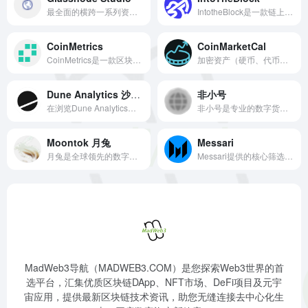
最全面的横跨一系列资产的先进链上指标库，从链上数据中得出的有针对性和可操作性的市场洞察力、报告和分析。
IntotheBlock是一款链上市场分析工具，通过一些独特的图表可以为用户对加密项目的尽职调音工作提供有效补充，例如进出资金、交易委托账本市场深度等。
CoinMetrics
CoinMarketCal
CoinMetrics是一款区块链分析工具，是目前最好的机构级数据提供商之一
加密资产（硬币、代币和 NFT）的领先经济日历。
Dune Analytics 沙丘分析
非小号
在浏览Dune Analytics时，对查询、可视化和仪表盘有一个很好的理解是有帮助的。这些都是基本的构件，作为你进入世界区块链信息的门户。
非小号是专业的数字货币行业大数据平台之一，实时更新全球比特币行情价格,以太坊价格等,专注于为数字货币用户提供数据分析，数据挖掘服务。
Moontok 月兔
Messari
月兔是全球领先的数字货币数据平台资源整合平台, 实时更新加密货币信息和数据。
Messari提供的核心筛选可以让用户了解短期和长期的代币价格走势，同时还能编制多种投资组合以追踪一些市场领先的加密货币资金情况。
MadWeb3导航（MADWEB3.COM）是您探索Web3世界的首
选平台，汇集优质区块链DApp、NFT市场、DeFi项目及元宇
宙应用，提供最新区块链技术资讯，助您无缝连接去中心化生