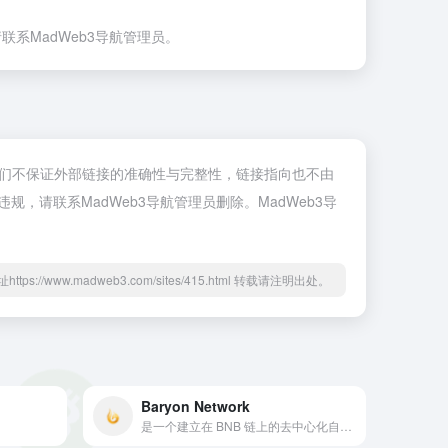
联系MadWeb3导航管理员。
领域。我们不保证外部链接的准确性与完整性，链接指向也不由
违规，请联系MadWeb3导航管理员删除。MadWeb3导
ttps://www.madweb3.com/sites/415.html 转载请注明出处。
Baryon Network
是一个建立在 BNB 链上的去中心化自动化流动性池，允许用户兑换 BEP20 代币。 此外，BaryonSwap 还将聚合其他丰富来源的流动性，为用户提供最佳的交易价格。