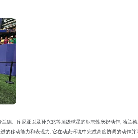
恩、哈兰德、库尼亚以及孙兴慜等顶级球星的标志性庆祝动作, 哈兰德坐
as先进的移动能力和表现力, 它在动态环境中完成高度协调的动作