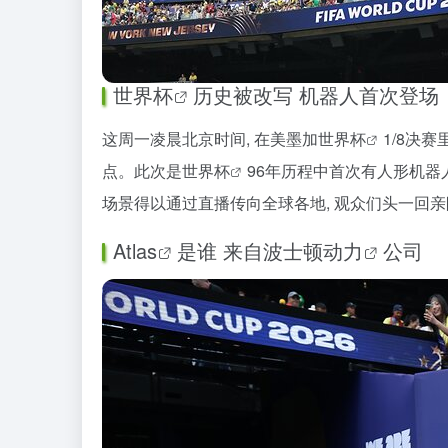
世界杯
历史被改写 机器人首次登场
这周一凌晨北京时间, 在美墨加
世界杯
1/8决
点。此次是
世界杯
96年历程中首次有
人形机器
场景得以通过直播传向全球各地, 观众们头一回
Atlas
是谁 来自
波士顿动力
公司