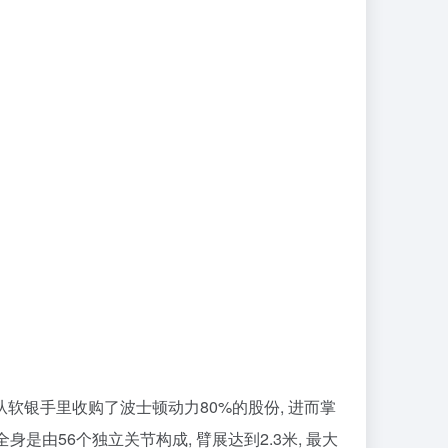
从软银手里收购了波士顿动力80%的股份, 进而掌
身是由56个独立关节构成, 臂展达到2.3米, 最大