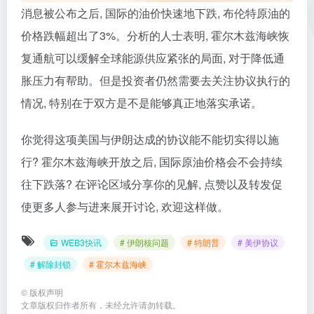
消息被公布之后, 国际的油价快速地下跌, 布伦特原油的
价格跌幅超出了3%。分析的人士表明, 霍尔木兹海峡恢
复通航可以缓解全球能源供应紧张的局面, 对于降低通
胀压力有帮助。但是投资者仍然需要去关注协议执行的
情况, 特别在于双方是不是能够真正地落实承诺。
你觉得这项美国与伊朗达成的协议能不能切实得以施
行? 霍尔木兹海峡开放之后, 国际原油价格会不会持续
往下跌落? 在评论区域分享你的见解, 点赞以及转发促
使更多人参与进来展开讨论, 欢迎这样做。
WEB3快讯
# 伊朗核问题
# 特朗普
# 美伊协议
# 解除封锁
# 霍尔木兹海峡
©
版权声明
文章版权归作者所有，未经允许请勿转载。