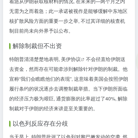
着急从伊朗获取核材料的情况, 在未来的—两个月之内
无需为之而着急；此一承诺被视作是能够缓解中东地区
核扩散风险方面的重要一步之举, 不过其详细的核查机
制目前尚未向外界予以公布。
解除制裁但不出资
特朗普清清楚楚地表明,
美伊协议
不会径直给伊朗送
去资金，然而存在可能牵涉到解除针对伊朗的制裁。他
宣称“我们会瞧瞧他们的表现”, 这意味着美国会按照伊朗
履行条约的状况逐步去调整制裁举措。当下伊朗所面临
的经济压力极为艰巨, 通货膨胀的比率超过了40%, 解除
制裁对于伊朗的经济来讲是至关重要的。
以色列反应存在分歧
当天早上, 特朗普批评了以色列对黎巴嫩发动的空袭, 然