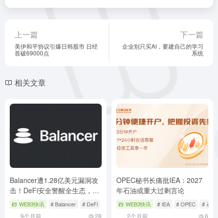
上一篇
下一篇
美伊和平协议引爆日韩股市 日经
企业别只买AI，要建自己的学习
首破69000点
系统
相关文章
Balancer遭1.28亿美元漏洞攻
OPEC秘书长痛批IEA：2027
击！DeFi安全警醒全生态，
年石油或重大过剩言论
2025年重大事件回顾
WEB3快讯
# Balancer
# DeFi
# 加密货币
WEB3快讯
# IEA
# OPEC
# 石
9个月前
28
2个月前
6