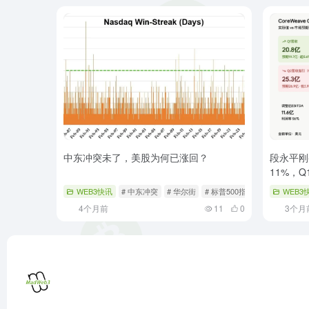
中东冲突未了，美股为何已涨回？
段永平刚买
11%，
WEB3快讯
# 中东冲突
# 华尔街
# 标普500指数
WEB3
4个月前
11
0
3个月