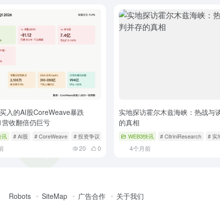
入的AI股CoreWeave暴跌
实地探访霍尔木兹海峡：热战与
Q1营收翻倍仍巨亏
的真相
快讯
# AI股
# CoreWeave
# 投资争议
WEB3快讯
# CitriniResearch
# 
前
20
0
4个月前
Robots
SiteMap
广告合作
关于我们