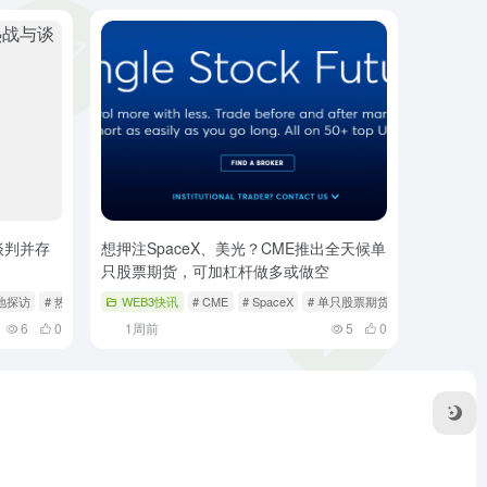
谈判并存
想押注SpaceX、美光？CME推出全天候单
只股票期货，可加杠杆做多或做空
实地探访
# 热战
WEB3快讯
# CME
# SpaceX
# 单只股票期货
6
0
1周前
5
0