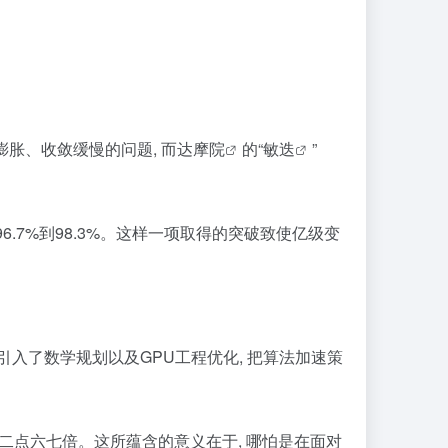
膨胀、收敛缓慢的问题, 而
达摩院
的“
敏迭
”
.7%到98.3%。这样一项取得的突破致使
亿级变
 引入了数学规划以及GPU工程优化, 把算法加速策
上二点六七倍。这所蕴含的意义在于, 哪怕是在面对