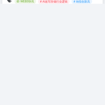
WEB3快讯
# AI改写存储行业逻辑
# 纳指创新高
# 美光科技市值破万亿
# 美股涨跌不一
# 芯片存储板块领涨
©
版权声明
文章版权归作者所有，未经允许请勿转载。
上一篇
下一篇
礼来38亿美元收购三家疫苗公
BP董事长因治理问题被免职 股
司，重新进军传染病领域
价暴跌逾4%
相关文章