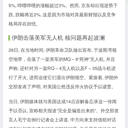
5%, 哔哩哔哩的涨幅超过3%。然而, 京东却出现逆势下
跌, 跌幅将近2%, 这是因为市场对其最新财报以及竞争
格局存在担忧。
伊朗击落美军无人机 核问题再起波澜
26日, 在当地时间, 伊朗革命卫队做出宣布, 于波斯湾领
空地带，击落了一架美军的MQ – 9“死神”无人机, 并且
声称, 还针对另一架RQ – 4无人机以及F – 35战斗机进
行了开火, 进而迫使它们退出伊朗领空。紧接着, 伊朗外
交部发表了声明, 对美国公然违反停火协议予以谴责。
当日, 伊朗媒体就与美国达成14点谅解备忘录这一传闻
予以否认, 宣称相关报道“完全是编造出来的”。外交部发
言人毛宁在例行记者会上讲道, 中方向来支持借助对话