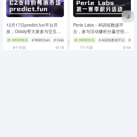
12月17日predict.fun平台开
Perle Labs：AI训练数据平
放，Odaily带大家参与交互体
台，参与活动赚积分赢空投教
验
程
WEB3快讯
# BNBChain
# Odaily
# predict.fun
WEB3快讯
# AI训练数据平台
# Per
8个月前
18
7个月前
56
MadWeb3导航（MADWEB3.COM）是您探索Web3世界的首
选平台，汇集优质区块链DApp、NFT市场、DeFi项目及元宇
宙应用，提供最新区块链技术资讯，助您无缝连接去中心化生
态，开启数字资产新篇章。
Robots
SiteMap
广告合作
关于我们