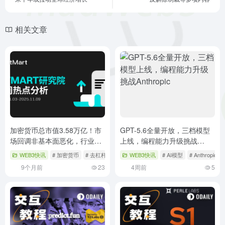
相关文章
加密货币总市值3.58万亿！市
GPT-5.6全量开放，三档模型
场回调非基本面恶化，行业稳
上线，编程能力升级挑战
健发展新机遇
Anthropic
WEB3快讯
# 加密货币
# 去杠杆
# 市场回调
WEB3快讯
# AI模型
# Anthropic
9个月前
23
4周前
5