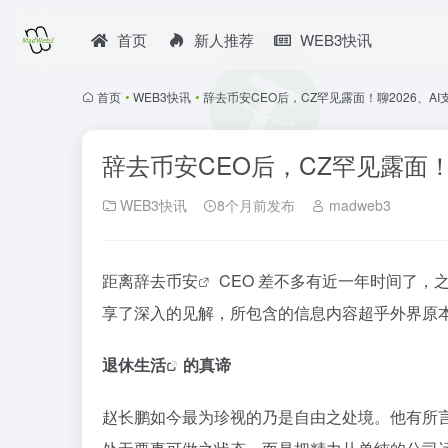
首页
新人推荐
WEB3快讯
首页
•
WEB3快讯
•
辞去币安CEO后，CZ罕见露面！聊2026、A
辞去币安CEO后，CZ罕见露面！
WEB3快讯
8个月前发布
madweb3
距离辞去
币安
CEO 差不多有近一年时间了，
享了深入的见解，所包含的信息内容超乎外界原
退休生活
的真谛
赵长鹏如今最为珍视的乃是自由之处境。他有所