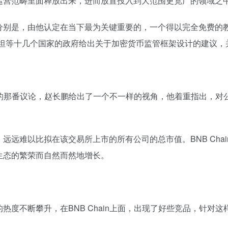
运营范畴里面释放出来，进而放置投入到大范围更宽广的领域之中
是，由他认定在当下最为关键重要的，一个得以完全免费的教育平台
巴基斯坦等十几个国家的政府给出关于加密货币监管框架设计的建议
放缓的那番议论，赵长鹏给出了一个不一样的视角，他着重指出，对
远难以比拟在该交易所上市的所有公司的总市值。BNB Cha
生态的繁荣而自然而然地增长。
不断攀升，在BNB Chain上面，出现了好些竞品，针对这样的