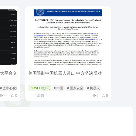
五大平台交
美国限制中国机器人进口 中方坚决反对
# 去中心化衍生品交易
WEB3快讯
# 中国
# 国家安全
# 机器人
44
0
1周前
6
0