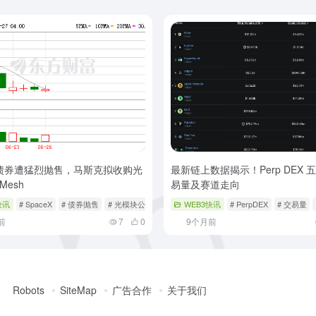
eX债券遭猛烈抛售，马斯克拟收购光
最新链上数据揭示！Perp DEX 
esh
易量及赛道走向
快讯
# SpaceX
# 债券抛售
# 光模块公司Mesh
WEB3快讯
# PerpDEX
# 交易量
前
7
0
9个月前
Robots
SiteMap
广告合作
关于我们